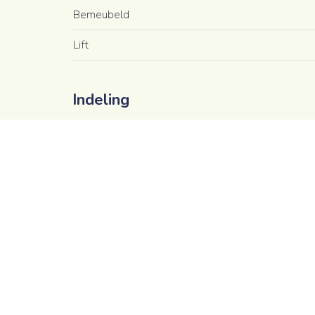
Bemeubeld
Lift
Indeling
Gelijkvloers
3x Slaapkamer
Ruimtelijke ordening
Stedenbouwkundige bestemming
Dagvaarding voor stedenbouwkundige overtredin