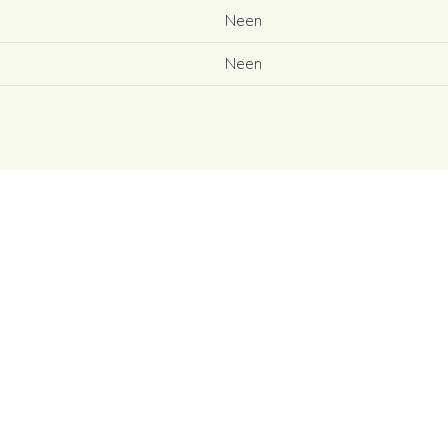
Neen
Neen
Gebied met economische activit
g
Geen rechterlijke herstelmaatre