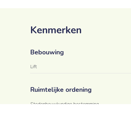
Kenmerken
Bebouwing
Lift
Ruimtelijke ordening
Stedenbouwkundige bestemming
Dagvaarding voor stedenbouwkundige overtredin
Bouwvergunning