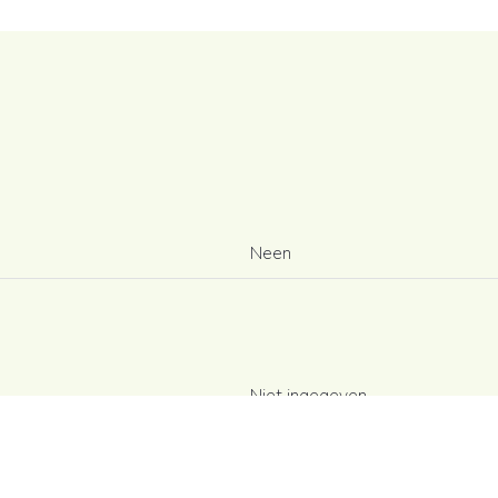
Neen
Niet ingegeven
g
Niet ingegeven
Niet ingegeven